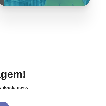
agem!
onteúdo novo.