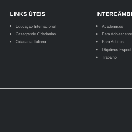
LINKS ÚTEIS
INTERCÂMB
Educação Internacional
Acadêmicos
Casagrande Cidadanias
Para Adolescent
Cidadania Italiana
Para Adultos
Objetivos Especí
Trabalho