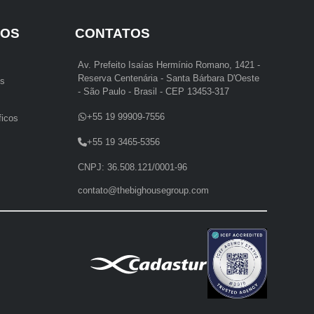
IOS
CONTATOS
Av. Prefeito Isaías Hermínio Romano, 1421 -
Reserva Centenária - Santa Bárbara D'Oeste
es
- São Paulo - Brasil - CEP 13453-317
+55 19 99909-7556
ficos
+55 19 3465-5356
CNPJ: 36.508.121/0001-96
contato@thebighousegroup.com