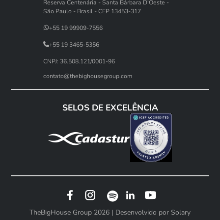
Reserva Centenária - Santa Bárbara D'Oeste -
São Paulo - Brasil - CEP 13453-317
+55 19 99909-7556
+55 19 3465-5356
CNPJ: 36.508.121/0001-96
contato@thebighousegroup.com
SELOS DE EXCELÊNCIA
TheBigHouse Group 2026 | Desenvolvido por
Solary