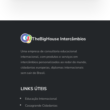
TheBigHouse Intercâmbios
Uma empresa de consultoria educacional
internacional, com produtos e serviços em
intercâmbios personalizados ao redor do mundo,
cidadanias europeias, diplomas internacionais
sem sair do Brasil.
LINKS ÚTEIS
Educação Internacional
Casagrande Cidadanias